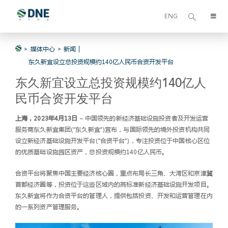
Skip
to
ENG
Toggl
content
Navig
关于我们
媒体中心
新闻
东久新宜设立总投资规模约140亿人民币合资开发平台
可持续发展
东久新宜设立总投资规模约140亿人
民币合资开发平台
我们的业务
上海，2023年4月13日
– 中国领先的新经济基础设施投资者及开发运营
服务商东久新宜集团(“东久新宜”)宣布，与国际领先的境外投资机构共同
设立新经济基础设施开发平台(“合资平台”)，专注投资位于中国核心区位
基金管理
的优质基础设施园区资产，总投资规模约140亿人民币。
合资平台将聚焦中国主要经济核心圈，重点布局长三角、大湾区和京津冀
东久新宜资本
首都经济圈等，投资位于这些区域内的高标准新经济基础设施开发项目。
东久新宜将作为合资平台的管理人，提供包括投资、开发和运营管理在内
的一系列资产管理服务。
媒体中心