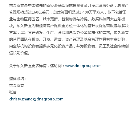
东久新宜是中国领先的新经济基础设施投资者及开发运营服务商，总资产
管理规模超过160亿美元，总建筑面积超过1,400万平方米，旗下包括工
业与生物医药园区、城市更新、智慧物流与冷链、数据科技四大业务板
块。东久新宜为新经济客户提供全方位一体化的基础设施运营服务与解决
方案，满足其在研发、生产、仓储和总部办公等多样化的需求。东久新宜
的管理团队在投资、开发、运营、资产管理及基金管理均具有丰富经验，
向全球机构投资者提供多元化投资产品，并为投资者、员工及社会持续创
造长期价值。
关于东久新宜更多详情，请访问：
www.dnegroup.com
媒体联络：
东久新宜
张倩
christy.zhang@dnegroup.com