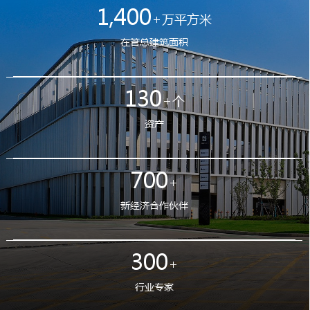
1,400
+
万平方米
在管总建筑面积
130
+
个
资产
700
+
新经济合作伙伴
300
+
行业专家