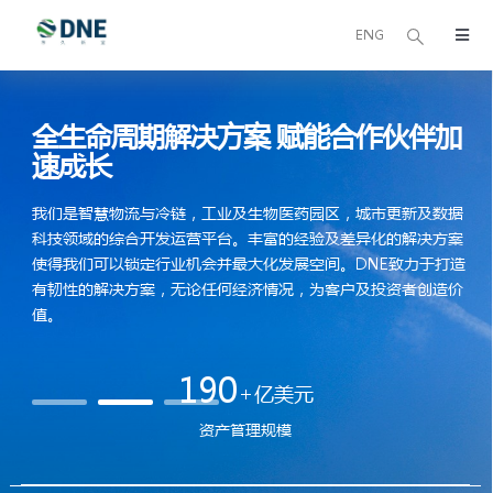
Skip
to
ENG
Togg
content
Navi
关于我们
全生命周期解决方案
赋能合作伙伴加
速成长
可持续发展
我们是智慧物流与冷链，工业及生物医药园区，城市更新及数据
科技领域的综合开发运营平台。丰富的经验及差异化的解决方案
我们的业务
使得我们可以锁定行业机会并最大化发展空间。DNE致力于打造
有韧性的解决方案，无论任何经济情况，为客户及投资者创造价
基金管理
值。
190
东久新宜资本
+
亿美元
资产管理规模
媒体中心